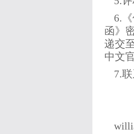
5.
6.
函》密封
递交至W
中文
7.
wil