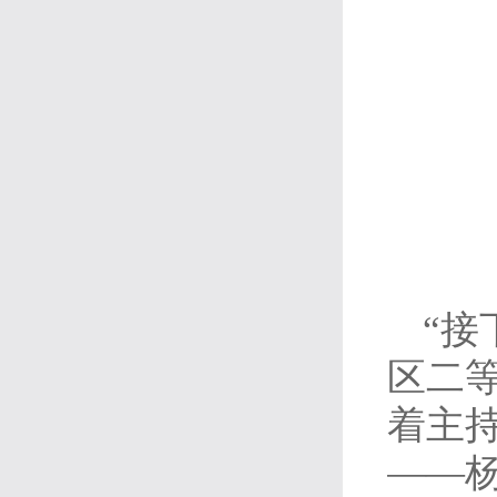
“接
区二
着主
——