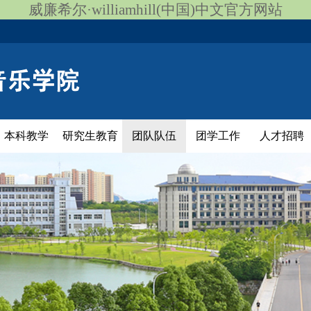
威廉希尔·williamhill(中国)中文官方网站
本科教学
研究生教育
团队队伍
团学工作
人才招聘