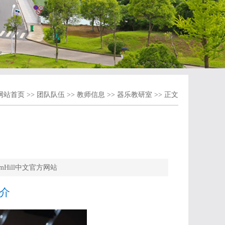
网站首页
>>
团队队伍
>>
教师信息
>>
器乐教研室
>> 正文
iamHill中文官方网站
介