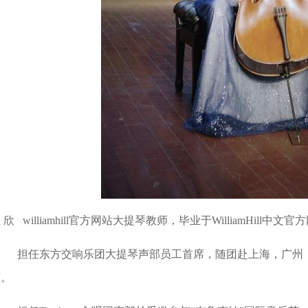
王
欣
williamhill官方网站大提琴教师，毕业于WilliamHil
担任东方交响乐团大提琴声部员工首席，随团赴上海，广州
演。