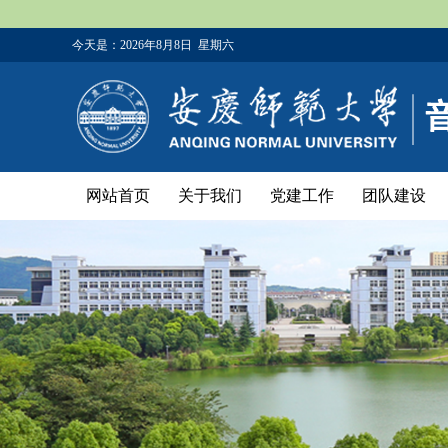
今天是：
2026年8月8日 星期六
网站首页
关于我们
党建工作
团队建设