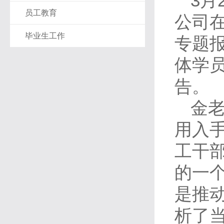
3
月
员工教育
公司
毕业生工作
专题
体学
告。
金
用入
工干
的一
是推
析了