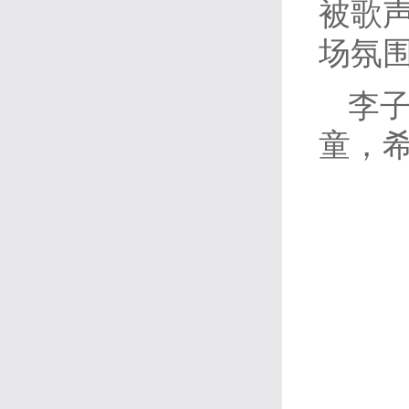
被歌
场氛
李
童，