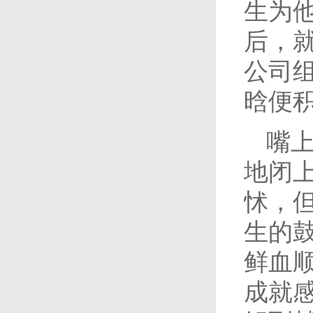
生为
后，
公司组
晗便
嘴
地闭
怵，
生的
鲜血
成就