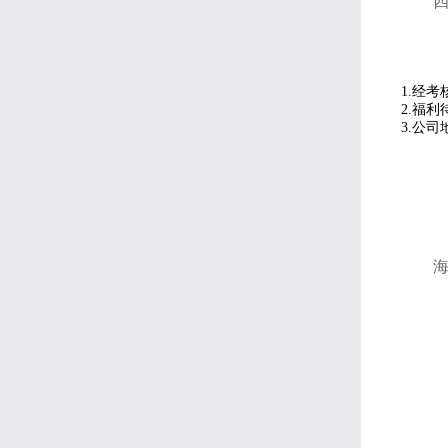
1.经
2.福
3.公