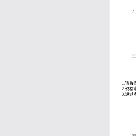
1.请将
2.资
3.通