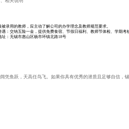
四、相关说明
考核被录用的教师，应主动了解公司的办学理念及教师规范要求。
利待遇：交纳五险一金，提供免费食宿、节假日福利、教师节体检、学期考
司地址：无锡市惠山区杨市环镇北路18号
海阔凭鱼跃，天高任鸟飞。如果你具有优秀的潜质且足够自信，