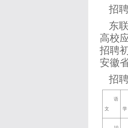
招
东
高校
招聘初
安徽
招
语
文
学
10