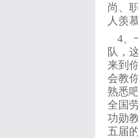
尚、
人羡
4
队，
来到
会教
熟悉
全国
功勋
五届