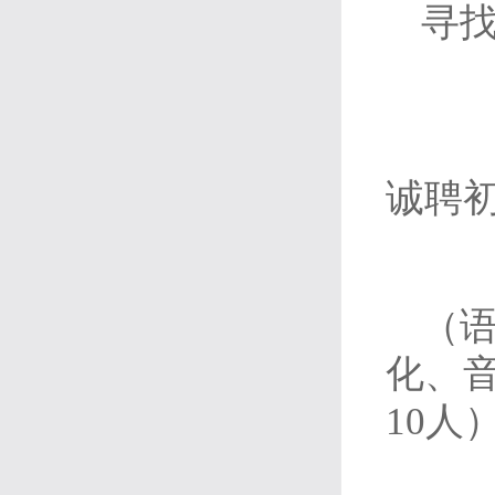
寻
诚聘
（语
化、音
10人