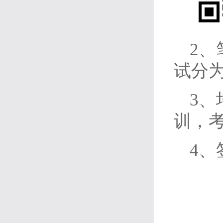
2、
试分
3
训，
4