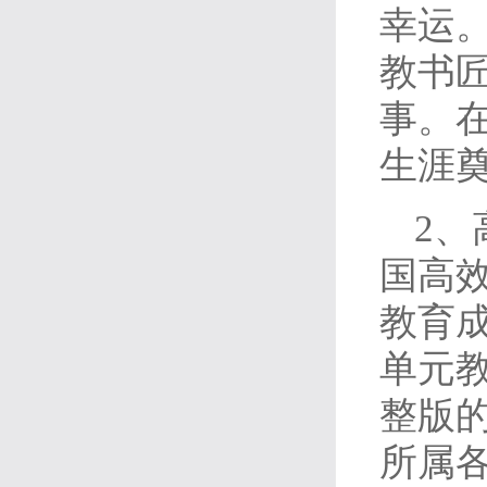
幸运
教书
事。
生涯
2、
国高
教育成
单元
整版
所属