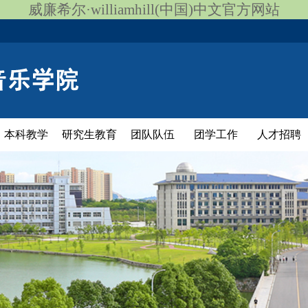
威廉希尔·williamhill(中国)中文官方网站
本科教学
研究生教育
团队队伍
团学工作
人才招聘