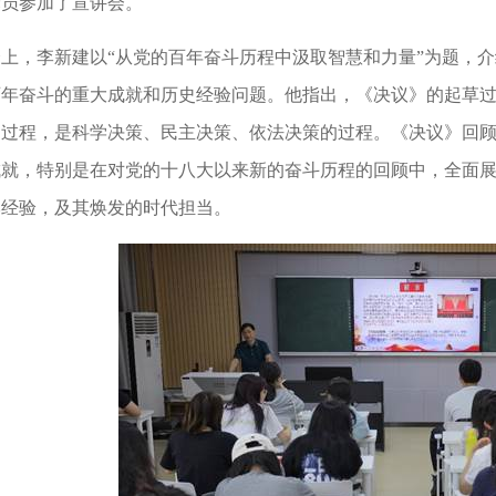
党员参加了宣讲会。
会上，李新建以“从党的百年奋斗历程中汲取智慧和力量”为题，
百年奋斗的重大成就和历史经验问题。他指出，《决议》的起草
的过程，是科学决策、民主决策、依法决策的过程。《决议》回
成就，特别是在对党的十八大以来新的奋斗历程的回顾中，全面
本经验，及其焕发的时代担当。