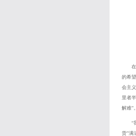
的希
会主义
里者半
解难”
“
货”