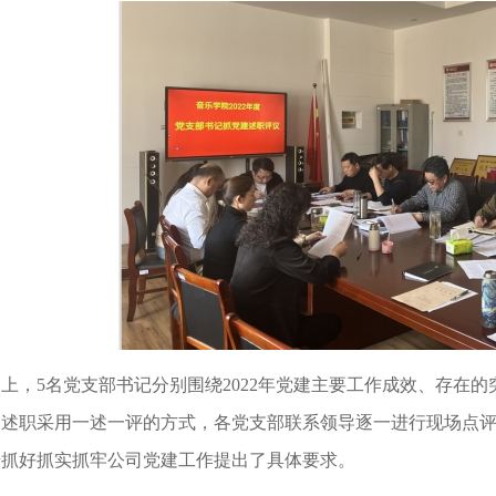
会上，5名党支部书记分别围绕2022年党建主要工作成效、存在
。述职采用一述一评的方式，各党支部联系领导逐一进行现场点
步抓好抓实抓牢公司党建工作提出了具体要求。