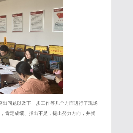
的突出问题以及下一步工作等几个方面进行了现场
评，肯定成绩、指出不足，提出努力方向，并就