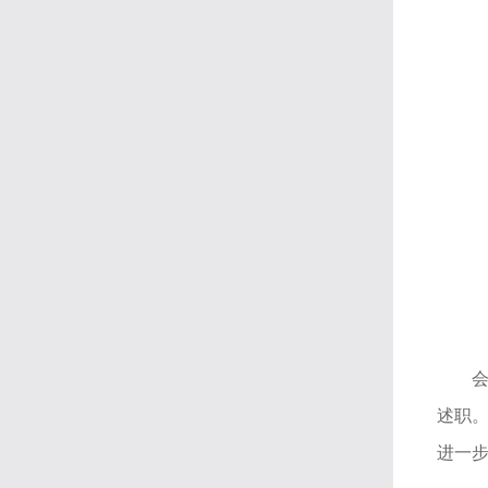
述职
进一