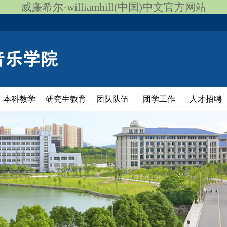
威廉希尔·williamhill(中国)中文官方网站
本科教学
研究生教育
团队队伍
团学工作
人才招聘