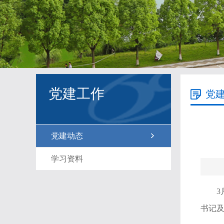
党建工作
党
党建动态
学习资料
3
书记