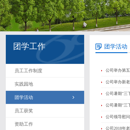
团学工作
团学活动
员工工作制度
公司举办第五
公司举办新老
实践园地
公司暑期“三
团学活动
公司暑期“三
员工获奖
公司领导慰问
资助工作
公司2018