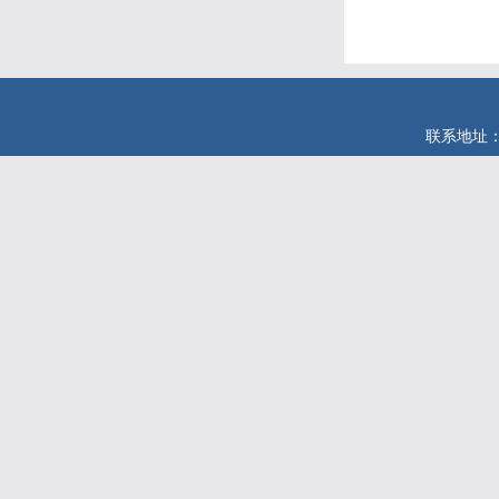
联系地址：安