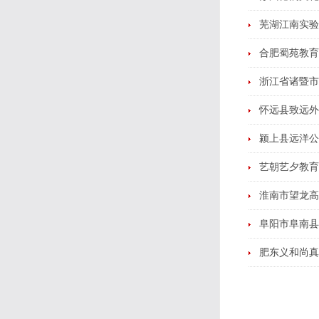
芜湖江南实验
合肥蜀苑教育
浙江省诸暨市
怀远县致远外
颍上县远洋公
艺朝艺夕教育
淮南市望龙高
阜阳市阜南县
肥东义和尚真